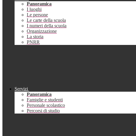
Panoramica
I luoghi
Le persone
Le carte della scuola
I numeri della scuola
Organizzazione
La storia
PNRR
Servizi
Panoramica
Famiglie e studenti
Personale scolastico
Percorsi di studio