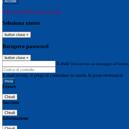
-
Entra con SPID
Entra con CIE
Seleziona utente
button close
×
Recupero password
button close
×
E-mail
Verrà inviato un messaggio all'indirizz
E-mail inviata, si prega di controllare la casella di posta elettronica!
Errore
Chiudi
Successo
Chiudi
Informazione
Chiudi