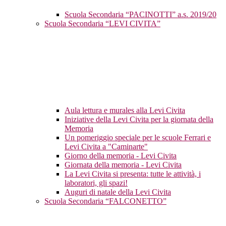
Scuola Secondaria “PACINOTTI” a.s. 2019/20
Scuola Secondaria “LEVI CIVITA”
Aula lettura e murales alla Levi Civita
Iniziative della Levi Civita per la giornata della
Memoria
Un pomeriggio speciale per le scuole Ferrari e
Levi Civita a "Caminarte"
Giorno della memoria - Levi Civita
Giornata della memoria - Levi Civita
La Levi Civita si presenta: tutte le attività, i
laboratori, gli spazi!
Auguri di natale della Levi Civita
Scuola Secondaria “FALCONETTO”