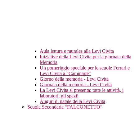
Aula lettura e murales alla Levi Civita
Iniziative della Levi Civita per la giornata della
Memoria
Un pomeriggio speciale per le scuole Ferrari e
Levi Civita a "Caminarte"
Giorno della memoria - Levi Civita
Giornata della memoria - Levi Civita
La Levi Civita si presenta: tutte le attività, i
laboratori, gli spazi!
Auguri di natale della Levi Civita
Scuola Secondaria “FALCONETTO”