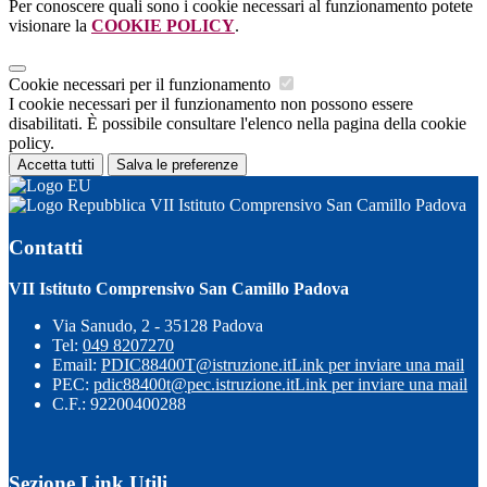
Per conoscere quali sono i cookie necessari al funzionamento potete
visionare la
COOKIE POLICY
.
Cookie necessari per il funzionamento
I cookie necessari per il funzionamento non possono essere
disabilitati. È possibile consultare l'elenco nella pagina della cookie
policy.
Accetta tutti
Salva le preferenze
VII Istituto Comprensivo San Camillo Padova
Contatti
VII Istituto Comprensivo San Camillo Padova
Via Sanudo, 2 - 35128 Padova
Tel:
049 8207270
Email:
PDIC88400T@istruzione.it
Link per inviare una mail
PEC:
pdic88400t@pec.istruzione.it
Link per inviare una mail
C.F.: 92200400288
Sezione Link Utili