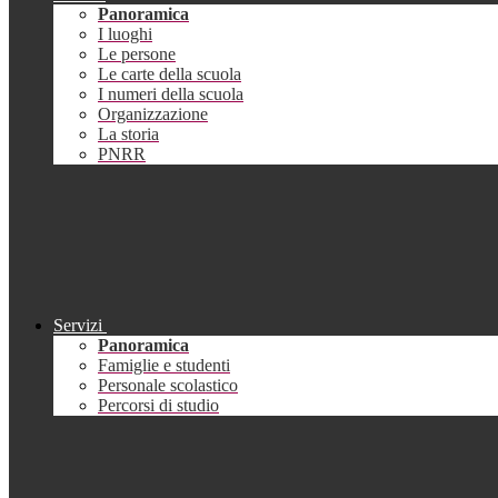
Panoramica
I luoghi
Le persone
Le carte della scuola
I numeri della scuola
Organizzazione
La storia
PNRR
Servizi
Panoramica
Famiglie e studenti
Personale scolastico
Percorsi di studio