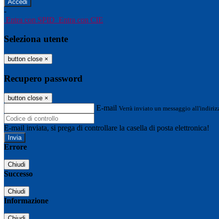
-
Entra con SPID
Entra con CIE
Seleziona utente
button close
×
Recupero password
button close
×
E-mail
Verrà inviato un messaggio all'indirizz
E-mail inviata, si prega di controllare la casella di posta elettronica!
Errore
Chiudi
Successo
Chiudi
Informazione
Chiudi